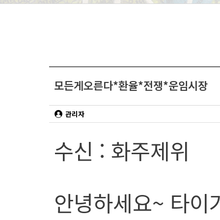
모든게오른다*환율*전쟁*운임시장
관리자
수신 : 화주제위
안녕하세요~ 타이거