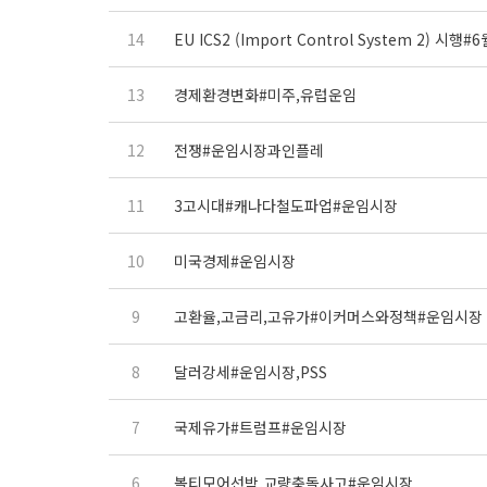
14
EU ICS2 (Import Control System 2)
13
경제환경변화#미주,유럽운임
12
전쟁#운임시장과인플레
11
3고시대#캐나다철도파업#운임시장
10
미국경제#운임시장
9
고환율,고금리,고유가#이커머스와정책#운임시장
8
달러강세#운임시장,PSS
7
국제유가#트럼프#운임시장
6
볼티모어선박,교량충돌사고#운임시장