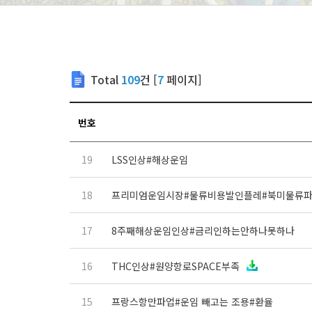
Total
109
건 [
7
페이지]
번호
19
LSS인상#해상운임
18
프리미엄운임시장#물류비용발인플레#북미물류
17
8주째해상운임인상#금리인하는안하나못하나
16
THC인상#원양항로SPACE부족
15
프랑스항만파업#운임 빼고는 조용#환율