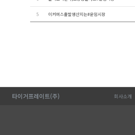
5
이커머스출발생산지는#운임시장
처음
맨끝
타이거프레이트(주)
회사소개